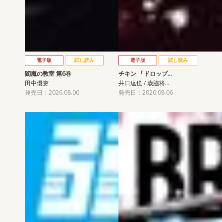
電子版
試し読み
電子版
試し読み
閻魔の教室 第6巻
チキン 「ドロップ…
田中優吏
井口達也 / 歳脇将…
発売日：2026.08.06
発売日：2026.08.06