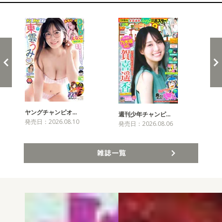
新発売！雑誌&コミックス
ヤングチャンピオ…
チャ
週刊少年チャンピ…
発売日：2026.08.10
発売
発売日：2026.08.06
雑誌一覧