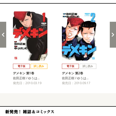
関連コミックス
戻る
進む
電子版
試し読み
電子版
試し読み
デメキン 第1巻
デメキン 第2巻
デ
佐田正樹 / ゆうは…
佐田正樹 / ゆうは…
佐田
発売日：2010.03.19
発売日：2010.09.17
発売