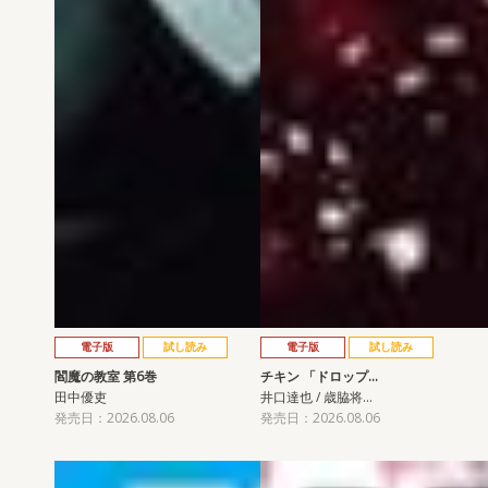
電子版
試し読み
電子版
試し読み
閻魔の教室 第6巻
チキン 「ドロップ…
田中優吏
井口達也 / 歳脇将…
発売日：2026.08.06
発売日：2026.08.06