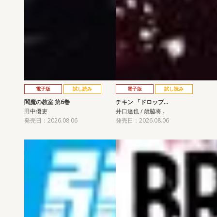
電子版
試し読み
電子版
試し読み
閻魔の教室 第6巻
チキン 「ドロップ…
田中優吏
井口達也 / 歳脇将…
発売日：2026.08.06
発売日：2026.08.06