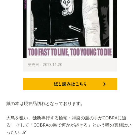
発売日：2013.11.20
試し読みはこちら
紙の本は現在品切れとなっております。
大鳥を狙い、独断専行する輪蛇・神楽の魔の手がCOBRAに迫
る! そして「COBRAの巣で何かが起きる」という噂の真相はい
ったい…!?