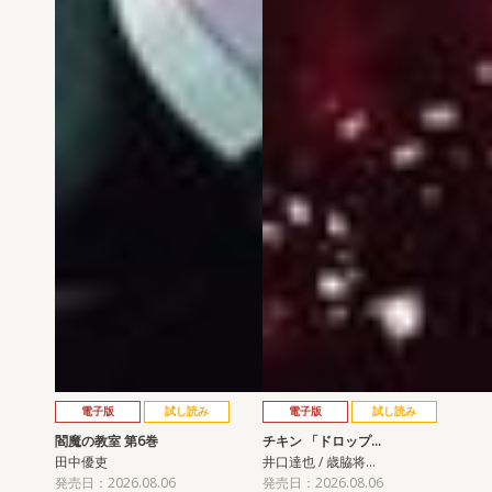
電子版
試し読み
電子版
試し読み
閻魔の教室 第6巻
チキン 「ドロップ…
田中優吏
井口達也 / 歳脇将…
発売日：2026.08.06
発売日：2026.08.06