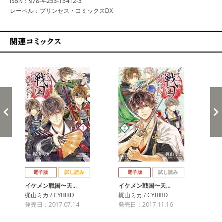
ISBN：978-4-253-15412-3
レーベル：プリンセス・コミックスDX
関連コミックス
戻る
進む
電子版
試し読み
電子版
試し読み
イケメン戦国〜天…
イケメン戦国〜天…
イ
梶山ミカ / CYBIRD
梶山ミカ / CYBIRD
梶山
発売日：2017.07.14
発売日：2017.11.16
発売