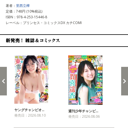
著者：
里西立樺
定価：748円 (10%税込)
ISBN：978-4-253-15446-8
レーベル：プリンセス・コミックスDX カチCOMI
新発売！雑誌&コミックス
ヤングチャンピオ…
チャ
週刊少年チャンピ…
発売日：2026.08.10
発売
発売日：2026.08.06