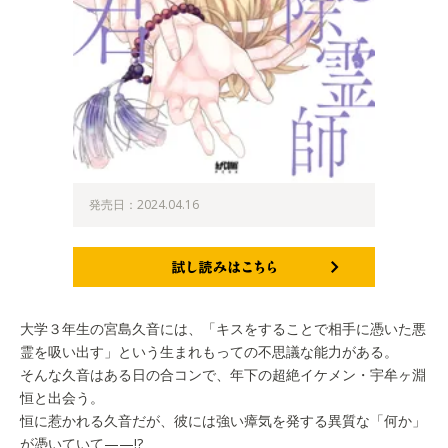
発売日：2024.04.16
試し読みはこちら
大学３年生の宮島久音には、「キスをすることで相手に憑いた悪
霊を吸い出す」という生まれもっての不思議な能力がある。
そんな久音はある日の合コンで、年下の超絶イケメン・宇牟ヶ淵
恒と出会う。
恒に惹かれる久音だが、彼には強い瘴気を発する異質な「何か」
が憑いていて——!?