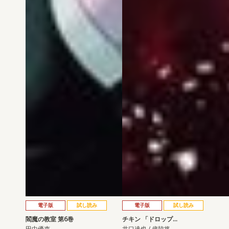
電子版
試し読み
電子版
試し読み
閻魔の教室 第6巻
チキン 「ドロップ…
田中優吏
井口達也 / 歳脇将…