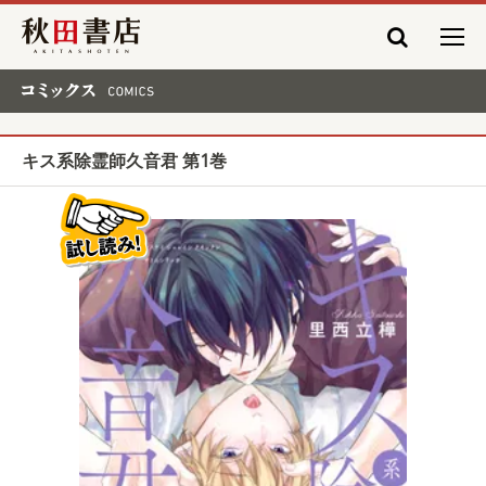
秋田書店
コミックス COMICS
キス系除霊師久音君 第1巻