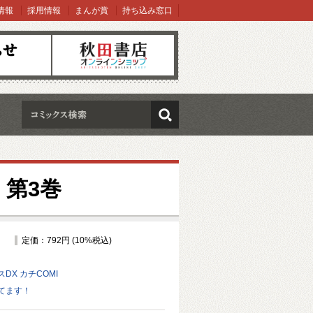
情報
採用情報
まんが賞
持ち込み窓口
オンラインショップ
検索
第3巻
定価：792円 (10%税込)
DX カチCOMI
てます！