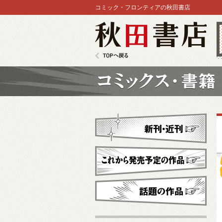
コミック・フロンティアの秋田書店
秋田書店
TOPへ戻る
コミックス
新刊・近刊
これから発売予定
話題の作品