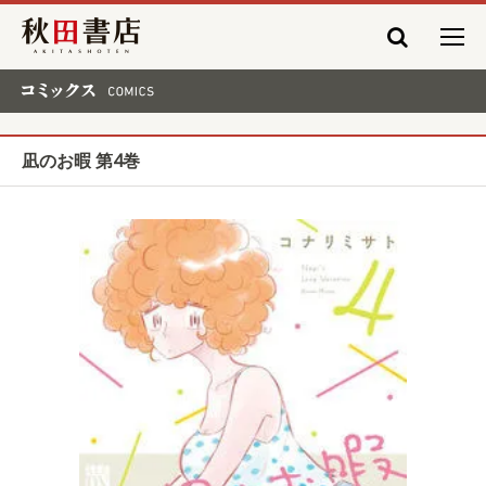
秋田書店
コミックス COMICS
凪のお暇 第4巻