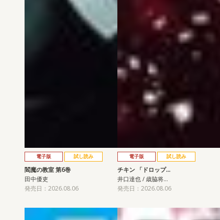
電子版
試し読み
電子版
試し読み
閻魔の教室 第6巻
チキン 「ドロップ…
田中優吏
井口達也 / 歳脇将…
発売日：2026.08.06
発売日：2026.08.06