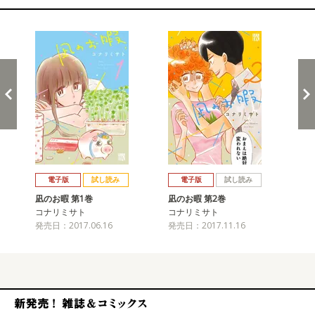
関連コミックス
戻る
進む
電子版
試し読み
電子版
試し読み
凪のお暇 第1巻
凪のお暇 第2巻
凪
コナリミサト
コナリミサト
コ
発売日：2017.06.16
発売日：2017.11.16
発売