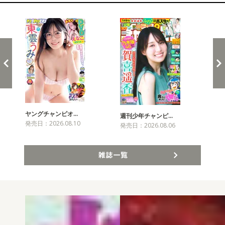
新発売！雑誌&コミックス
ヤングチャンピオ…
チャ
週刊少年チャンピ…
発売日：2026.08.10
発売
発売日：2026.08.06
雑誌一覧