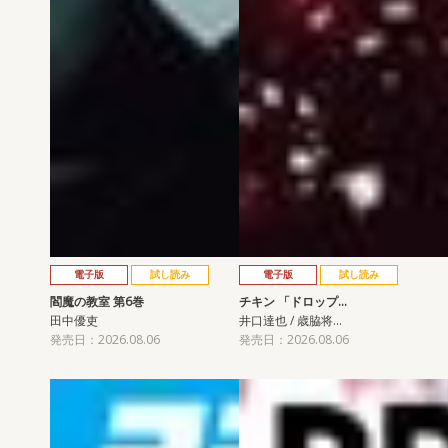
電子版
試し読み
電子版
試し読み
閻魔の教室 第6巻
チキン 「ドロップ…
田中優吏
井口達也 / 歳脇将…
発売日：2026.08.06
発売日：2026.08.06