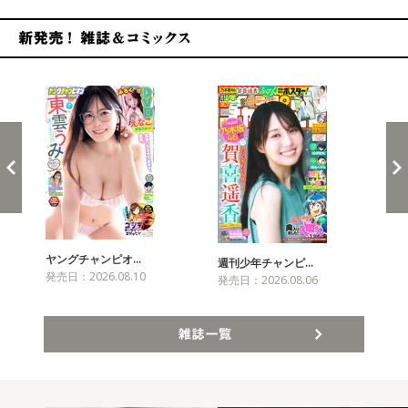
新発売！雑誌&コミックス
ヤングチャンピオ…
チャ
週刊少年チャンピ…
発売日：2026.08.10
発売
発売日：2026.08.06
雑誌一覧