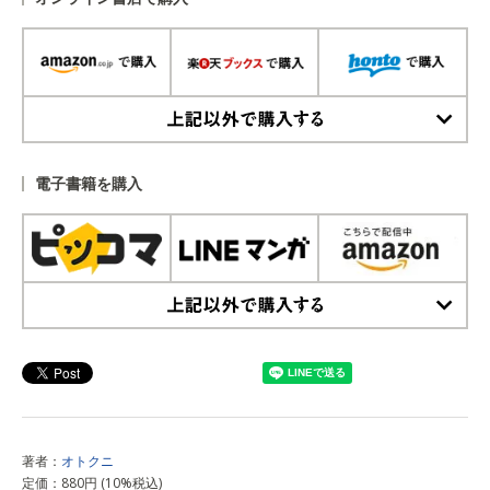
上記以外で購入する
電子書籍を購入
上記以外で購入する
著者：
オトクニ
定価：880円 (10%税込)