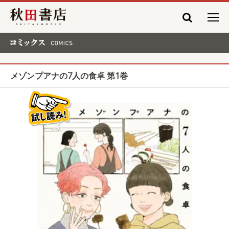
秋田書店
コミックス COMICS
メゾンプアナの7人の食卓 第1巻