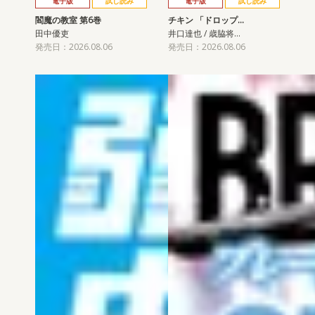
電子版
試し読み
電子版
試し読み
閻魔の教室 第6巻
チキン 「ドロップ…
田中優吏
井口達也 / 歳脇将…
発売日：2026.08.06
発売日：2026.08.06