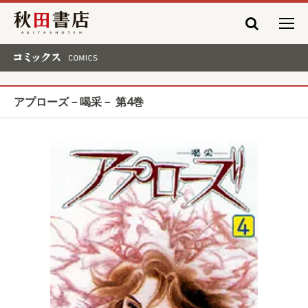
秋田書店
コミックス COMICS
アプローズ－喝采－ 第4巻