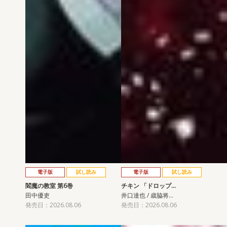
電子版
試し読み
電子版
試し読み
閻魔の教室 第6巻
チキン 「ドロップ…
田中優吏
井口達也 / 歳脇将…
発売日：2026.08.06
発売日：2026.08.06