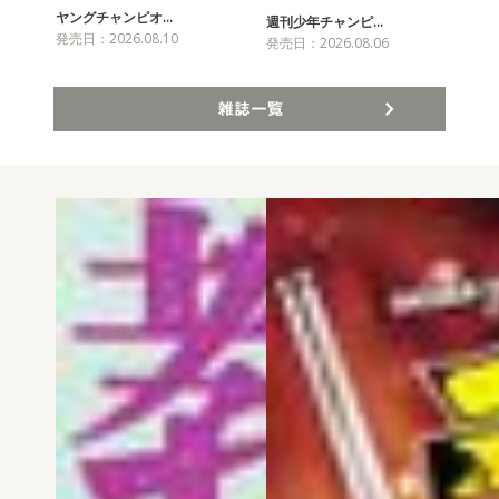
ヤングチャンピオ…
チャ
週刊少年チャンピ…
発売日：2026.08.10
発売
発売日：2026.08.06
雑誌一覧