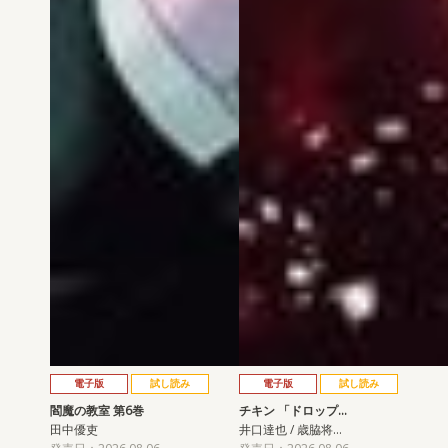
電子版
試し読み
電子版
試し読み
閻魔の教室 第6巻
チキン 「ドロップ…
田中優吏
井口達也 / 歳脇将…