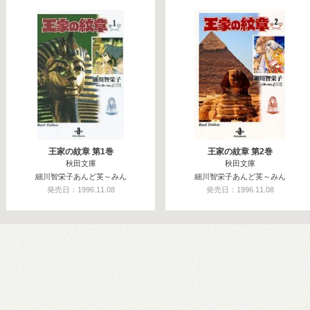
王家の紋章 第1巻
王家の紋章 第2巻
秋田文庫
秋田文庫
細川智栄子あんど芙～みん
細川智栄子あんど芙～みん
発売日：1996.11.08
発売日：1996.11.08