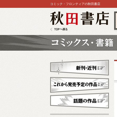
コミック・フロンティアの秋田書店
秋田書店
TOPへ戻る
コミックス
新刊・近刊
これから発売予定
話題の作品