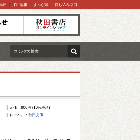
情報
採用情報
まんが賞
持ち込み窓口
オンラインショップ
検索
定価：800円 (10%税込)
レーベル：
秋田文庫
】