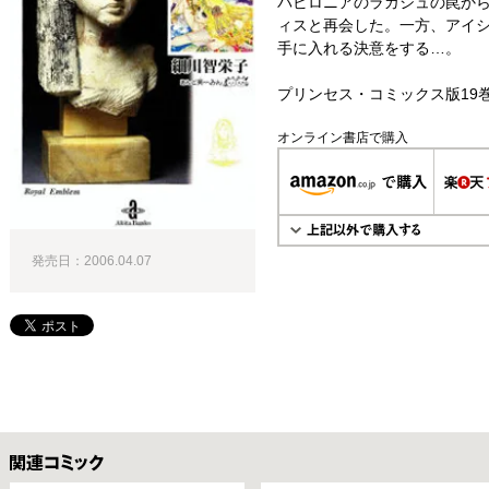
バビロニアのラガシュの罠か
ィスと再会した。一方、アイ
手に入れる決意をする…。
プリンセス・コミックス版19
オンライン書店で購入
発売日：2006.04.07
関連コミックス