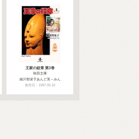
王家の紋章 第3巻
秋田文庫
細川智栄子あんど芙～みん
発売日：1997.05.10