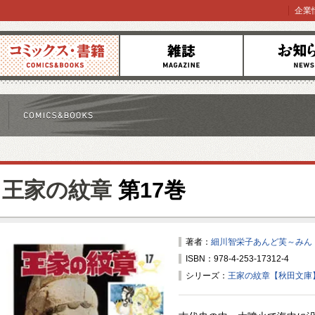
企業
コミックス
雑誌
お知らせ
王家の紋章
第17巻
著者：
細川智栄子あんど芙～みん
ISBN：978-4-253-17312-4
シリーズ：
王家の紋章【秋田文庫