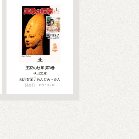
王家の紋章 第3巻
秋田文庫
細川智栄子あんど芙～みん
発売日：1997.05.10