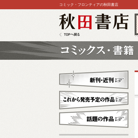
コミック・フロンティアの秋田書店
秋田書店
TOPへ戻る
コミックス
新刊・近刊
これから発売予定
話題の作品