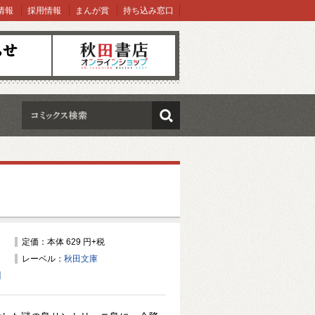
情報
採用情報
まんが賞
持ち込み窓口
オンラインショップ
検索
定価：本体 629 円+税
レーベル：
秋田文庫
】