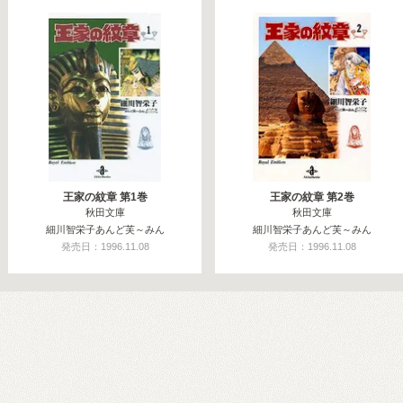
王家の紋章 第1巻
王家の紋章 第2巻
秋田文庫
秋田文庫
細川智栄子あんど芙～みん
細川智栄子あんど芙～みん
発売日：1996.11.08
発売日：1996.11.08