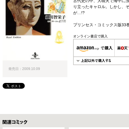
古代史の中、大噴火で海中に
り立ったキャロル。しかし、
が…!?
プリンセス・コミックス版33
オンライン書店で購入
発売日：2009.10.09
関連コミックス