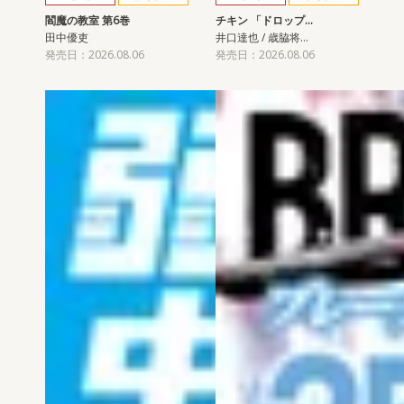
閻魔の教室 第6巻
チキン 「ドロップ…
田中優吏
井口達也 / 歳脇将…
発売日：2026.08.06
発売日：2026.08.06