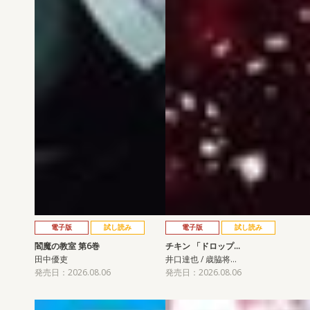
電子版
試し読み
電子版
試し読み
閻魔の教室 第6巻
チキン 「ドロップ…
田中優吏
井口達也 / 歳脇将…
発売日：2026.08.06
発売日：2026.08.06