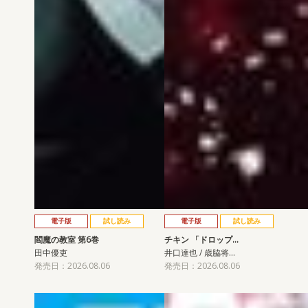
電子版
試し読み
電子版
試し読み
閻魔の教室 第6巻
チキン 「ドロップ…
田中優吏
井口達也 / 歳脇将…
発売日：2026.08.06
発売日：2026.08.06