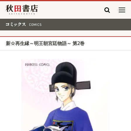
秋田書店
コミックス COMICS
新☆再生縁～明王朝宮廷物語～ 第2巻