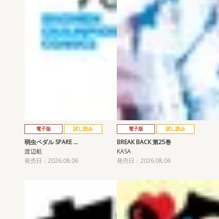
電子版
試し読み
電子版
試し読み
弱虫ペダル SPARE …
BREAK BACK 第25巻
渡辺航
KASA
発売日：2026.08.06
発売日：2026.08.06