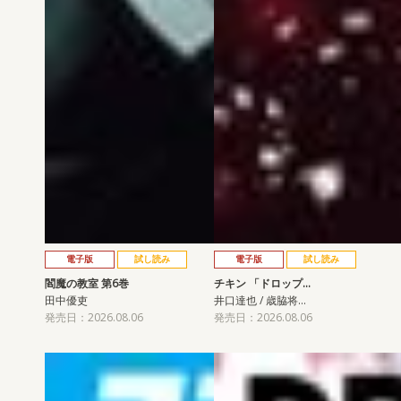
電子版
試し読み
電子版
試し読み
閻魔の教室 第6巻
チキン 「ドロップ…
田中優吏
井口達也 / 歳脇将…
発売日：2026.08.06
発売日：2026.08.06