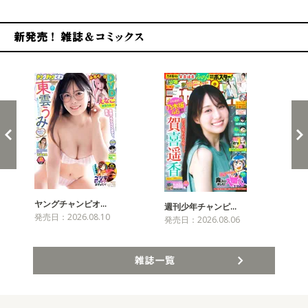
新発売！雑誌&コミックス
ヤングチャンピオ…
チャ
週刊少年チャンピ…
発売日：2026.08.10
発売
発売日：2026.08.06
雑誌一覧