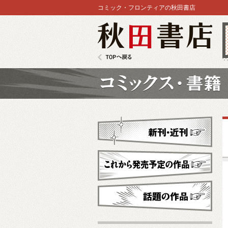
コミック・フロンティアの秋田書店
秋田書店
TOPへ戻る
コミックス
新刊・近刊
これから発売予定
話題の作品