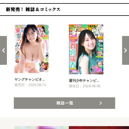
新発売！雑誌&コミックス
ヤングチャンピオ…
チャ
週刊少年チャンピ…
発売日：2026.08.10
発売
発売日：2026.08.06
雑誌一覧