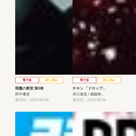
電子版
試し読み
電子版
試し読み
閻魔の教室 第6巻
チキン 「ドロップ…
田中優吏
井口達也 / 歳脇将…
発売日：2026.08.06
発売日：2026.08.06