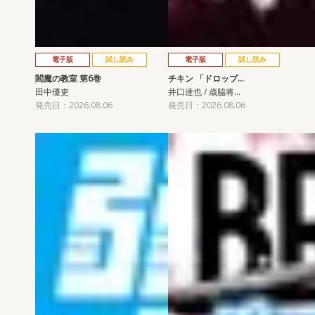
電子版
試し読み
電子版
試し読み
閻魔の教室 第6巻
チキン 「ドロップ…
田中優吏
井口達也 / 歳脇将…
発売日：2026.08.06
発売日：2026.08.06