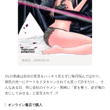
発売日：2009.04.16
OLの美緒は自分の意見をハッキリ言えずに毎日悩んでばかり。
彼氏の光一にデートをドタキャンされても笑って許すだけ…。そ
んなある日、同じ会社のイケメン・尾崎に「君を奪う。必ず俺の
女にしてみせる」と宣言されて…!?
オンライン書店で購入