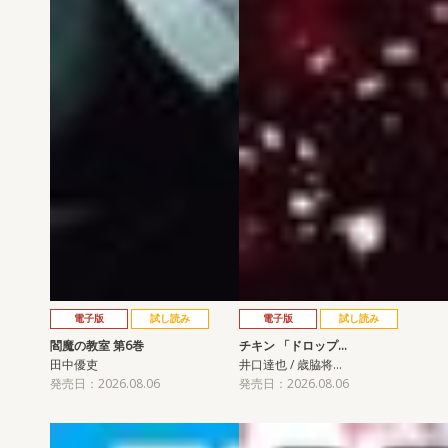
電子版
試し読み
電子版
試し読み
閻魔の教室 第6巻
チキン 「ドロップ…
田中優吏
井口達也 / 歳脇将…
発売日：2026.08.06
発売日：2026.08.06