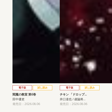
電子版
試し読み
電子版
試し読み
閻魔の教室 第6巻
チキン 「ドロップ…
田中優吏
井口達也 / 歳脇将…
発売日：2026.08.06
発売日：2026.08.06