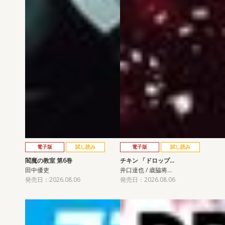
電子版
試し読み
電子版
試し読み
閻魔の教室 第6巻
チキン 「ドロップ…
田中優吏
井口達也 / 歳脇将…
発売日：2026.08.06
発売日：2026.08.06