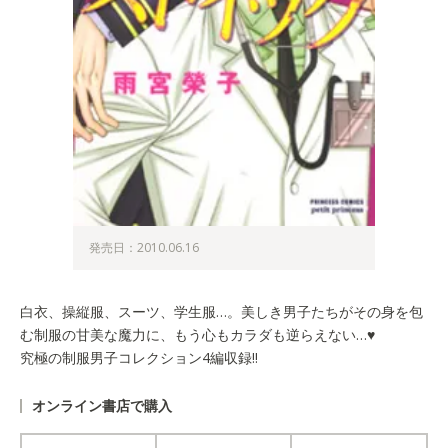
発売日：2010.06.16
白衣、操縦服、スーツ、学生服…。美しき男子たちがその身を包
む制服の甘美な魔力に、もう心もカラダも逆らえない…♥
究極の制服男子コレクション4編収録!!
オンライン書店で購入