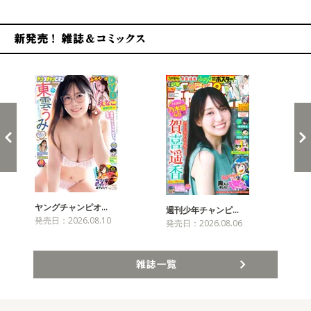
新発売！雑誌&コミックス
ヤングチャンピオ…
チャ
週刊少年チャンピ…
発売日：2026.08.10
発売
発売日：2026.08.06
雑誌一覧