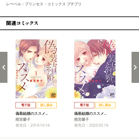
レーベル：プリンセス・コミックス プチプリ
関連コミックス
戻る
進む
電子版
試し読み
電子版
試し読み
偽装結婚のススメ…
偽装結婚のススメ…
偽
雨宮榮子
雨宮榮子
雨
発売日：2019.10.16
発売日：2020.03.16
発売