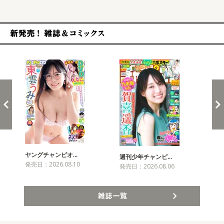
新発売！雑誌&コミックス
ヤングチャンピオ…
チャ
週刊少年チャンピ…
発売日：2026.08.10
発売
発売日：2026.08.06
雑誌一覧