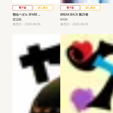
電子版
試し読み
電子版
試し読み
弱虫ペダル SPARE …
BREAK BACK 第25巻
渡辺航
KASA
発売日：2026.08.06
発売日：2026.08.06