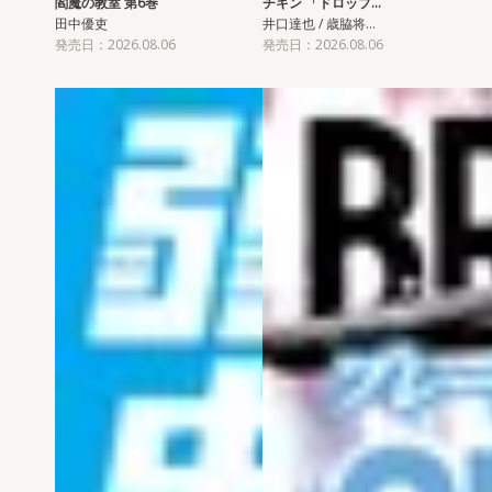
閻魔の教室 第6巻
チキン 「ドロップ…
田中優吏
井口達也 / 歳脇将…
発売日：2026.08.06
発売日：2026.08.06