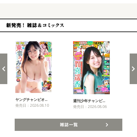
新発売！雑誌&コミックス
ヤングチャンピオ…
チャ
週刊少年チャンピ…
発売日：2026.08.10
発売
発売日：2026.08.06
雑誌一覧