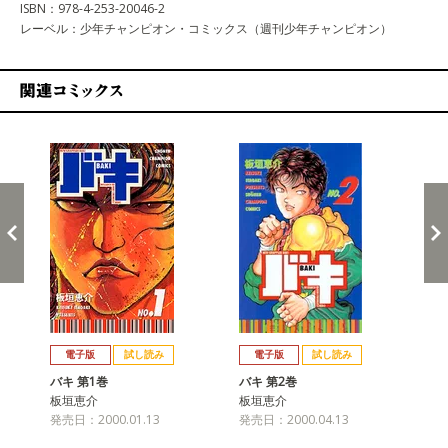
ISBN：978-4-253-20046-2
レーベル：少年チャンピオン・コミックス（週刊少年チャンピオン）
関連コミックス
戻る
進む
電子版
試し読み
電子版
試し読み
バキ 第1巻
バキ 第2巻
バキ
板垣恵介
板垣恵介
板
発売日：2000.01.13
発売日：2000.04.13
発売