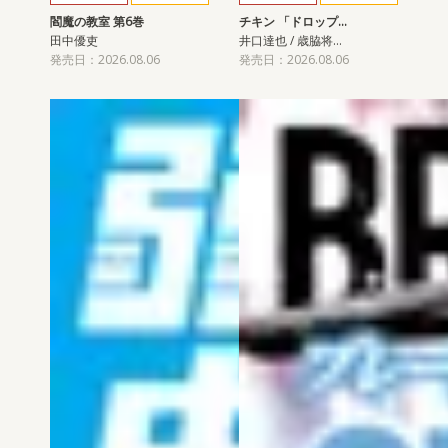
閻魔の教室 第6巻
チキン 「ドロップ…
田中優吏
井口達也 / 歳脇将…
発売日：2026.08.06
発売日：2026.08.06