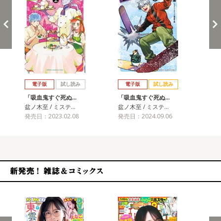
戻る
進む
電子版
試し読み
電子版
試し読み
「吸血鬼すぐ死ぬ…
「吸血鬼すぐ死ぬ…
盆ノ木至 / ミステ…
盆ノ木至 / ミステ…
発売日：2023.02.08
発売日：2024.09.06
新発売！雑誌&コミックス