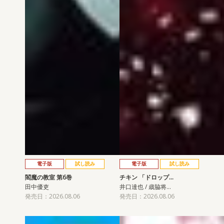
電子版
試し読み
電子版
試し読み
閻魔の教室 第6巻
チキン 「ドロップ…
田中優吏
井口達也 / 歳脇将…
発売日：2026.08.06
発売日：2026.08.06