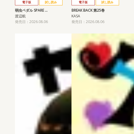
電子版
試し読み
電子版
試し読み
弱虫ペダル SPARE …
BREAK BACK 第25巻
渡辺航
KASA
発売日：2026.08.06
発売日：2026.08.06