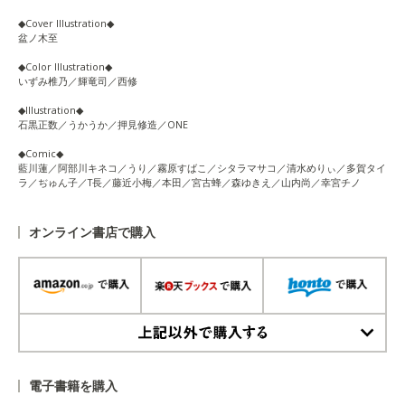
◆Cover Illustration◆
盆ノ木至
◆Color Illustration◆
いずみ椎乃／輝竜司／西修
◆Illustration◆
石黒正数／うかうか／押見修造／ONE
◆Comic◆
藍川蓮／阿部川キネコ／うり／霧原すばこ／シタラマサコ／清水めりぃ／多賀タイ
ラ／ぢゅん子／T長／藤近小梅／本田／宮古蜂／森ゆきえ／山内尚／幸宮チノ
オンライン書店で購入
上記以外で購入する
電子書籍を購入