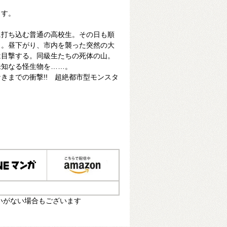
ます。
に打ち込む普通の高校生。その日も順
…。昼下がり、市内を襲った突然の大
は目撃する。同級生たちの死体の山。
未知なる怪生物を……。
きまでの衝撃!! 超絶都市型モンスタ
いがない場合もございます