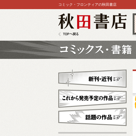
コミック・フロンティアの秋田書店
秋田書店
TOPへ戻る
コミックス
新刊・近刊
これから発売予定
話題の作品