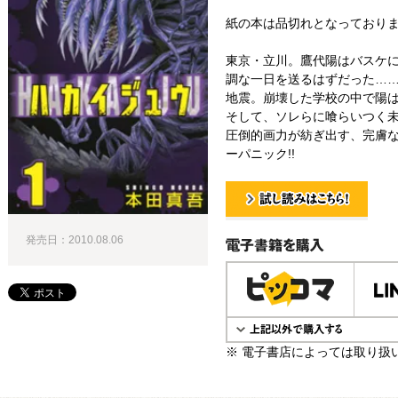
紙の本は品切れとなっており
東京・立川。鷹代陽はバスケ
調な一日を送るはずだった…
地震。崩壊した学校の中で陽
そして、ソレらに喰らいつく
圧倒的画力が紡ぎ出す、完膚な
ーパニック!!
試し読み！
発売日：2010.08.06
電子書籍で購入
※ 電子書店によっては取り扱