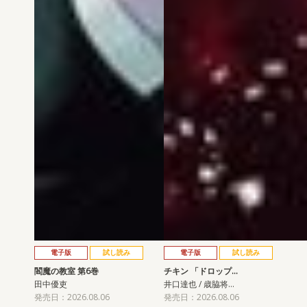
電子版
試し読み
電子版
試し読み
閻魔の教室 第6巻
チキン 「ドロップ…
田中優吏
井口達也 / 歳脇将…
発売日：2026.08.06
発売日：2026.08.06