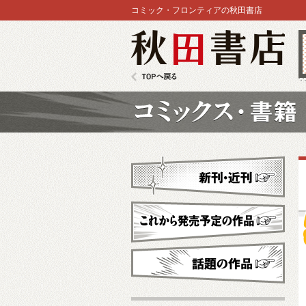
コミック・フロンティアの秋田書店
秋田書店
TOPへ戻る
コミックス
新刊・近刊
これから発売予定
話題の作品