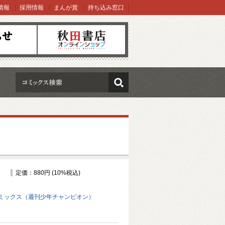
情報
採用情報
まんが賞
持ち込み窓口
オンラインショップ
検索
定価：880円 (10%税込)
ミックス（週刊少年チャンピオン）