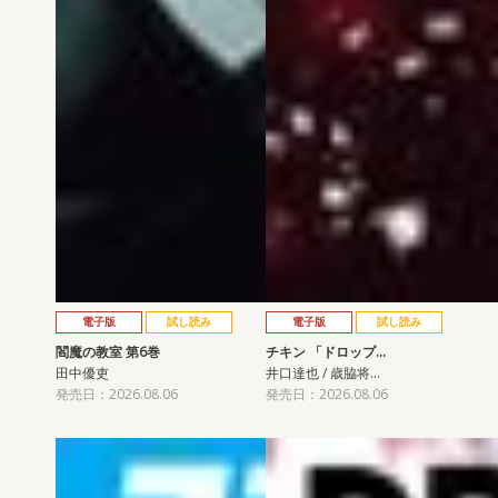
電子版
試し読み
電子版
試し読み
閻魔の教室 第6巻
チキン 「ドロップ…
田中優吏
井口達也 / 歳脇将…
発売日：2026.08.06
発売日：2026.08.06