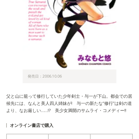
発売日：2006.10.06
父と山に籠って修行していた少年剣士・与一が下山。都会での居
候先には、なんと美人四人姉妹が! 与一の新たな“修行”は剣の道
より、なお厳しい……!? 美少女満開のサムライ・コメディー!!
オンライン書店で購入