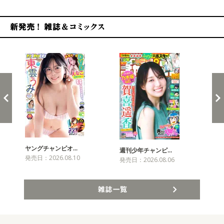
新発売！雑誌&コミックス
ヤングチャンピオ…
チャ
週刊少年チャンピ…
発売日：2026.08.10
発売
発売日：2026.08.06
雑誌一覧