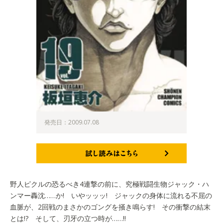
発売日：2009.07.08
試し読みはこちら
野人ピクルの恐るべき4連撃の前に、究極戦闘生物ジャック・ハ
ンマー轟沈……か! いやッッッ! ジャックの身体に流れる不屈の
血脈が、2回戦のまさかのゴングを掻き鳴らす! その衝撃の結末
とは!? そして、刃牙の立つ時が……!!