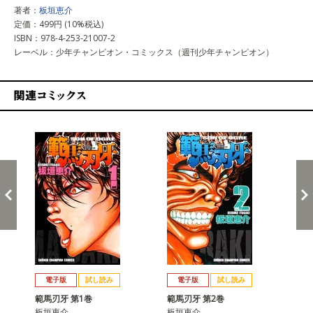
著者：
板垣恵介
定価：499円 (10%税込)
ISBN：978-4-253-21007-2
レーベル：少年チャンピオン・コミックス（週刊少年チャンピオン）
関連コミックス
戻る
進む
電子版
試し読み
電子版
試し読み
範馬刃牙 第1巻
範馬刃牙 第2巻
範
板垣恵介
板垣恵介
板