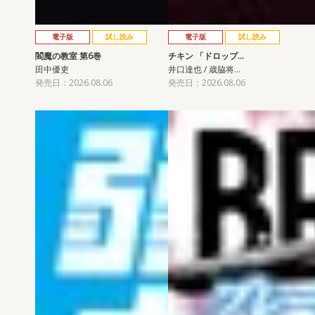
電子版
試し読み
電子版
試し読み
閻魔の教室 第6巻
チキン 「ドロップ…
田中優吏
井口達也 / 歳脇将…
発売日：2026.08.06
発売日：2026.08.06