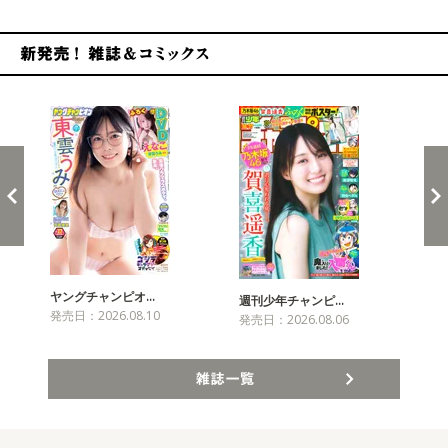
新発売！雑誌&コミックス
ヤングチャンピオ…
チャ
週刊少年チャンピ…
発売日：2026.08.10
発売
発売日：2026.08.06
雑誌一覧