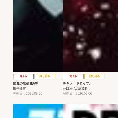
電子版
試し読み
電子版
試し読み
閻魔の教室 第6巻
チキン 「ドロップ…
田中優吏
井口達也 / 歳脇将…
発売日：2026.08.06
発売日：2026.08.06