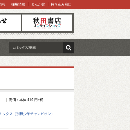
情報
採用情報
まんが賞
持ち込み窓口
オンラインショップ
検索
定価：本体 419 円+税
ミックス（別冊少年チャンピオン）