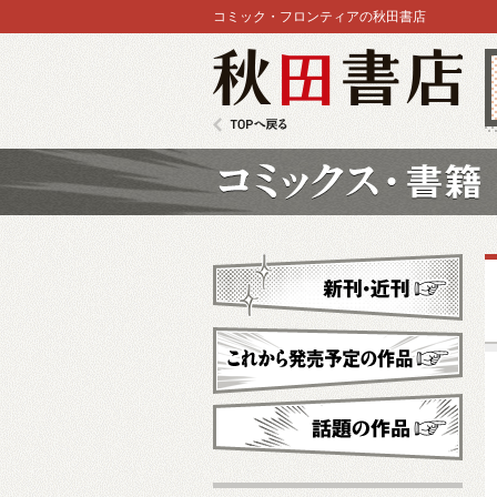
コミック・フロンティアの秋田書店
秋田書店
TOPへ戻る
コミックス
新刊・近刊
これから発売予定
話題の作品