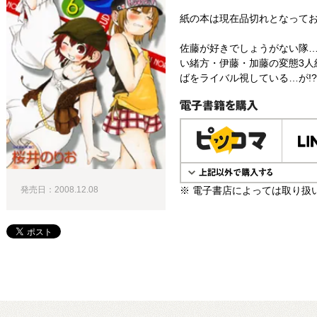
紙の本は現在品切れとなって
佐藤が好きでしょうがない隊
い緒方・伊藤・加藤の変態3人
ばをライバル視している…が!?
電子書籍で購入
※ 電子書店によっては取り扱
発売日：2008.12.08