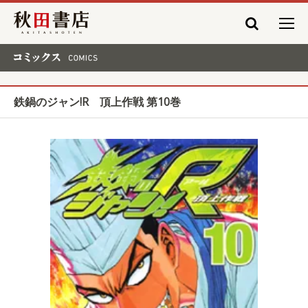
秋田書店
コミックス COMICS
鉄鍋のジャン!R 頂上作戦 第10巻