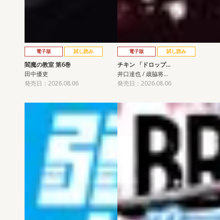
電子版
試し読み
電子版
試し読み
閻魔の教室 第6巻
チキン 「ドロップ…
田中優吏
井口達也 / 歳脇将…
発売日：2026.08.06
発売日：2026.08.06