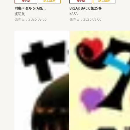
電子版
試し読み
電子版
試し読み
弱虫ペダル SPARE …
BREAK BACK 第25巻
渡辺航
KASA
発売日：2026.08.06
発売日：2026.08.06