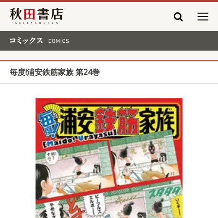
秋田書店
コミックス COMICS
毎度!浦安鉄筋家族 第24巻