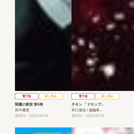
電子版
試し読み
電子版
試し読み
閻魔の教室 第6巻
チキン 「ドロップ…
田中優吏
井口達也 / 歳脇将…
発売日：2026.08.06
発売日：2026.08.06