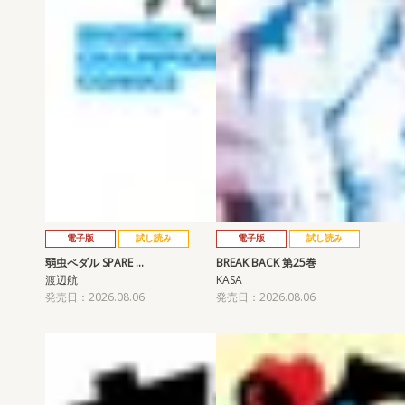
電子版
試し読み
電子版
試し読み
弱虫ペダル SPARE …
BREAK BACK 第25巻
渡辺航
KASA
発売日：2026.08.06
発売日：2026.08.06