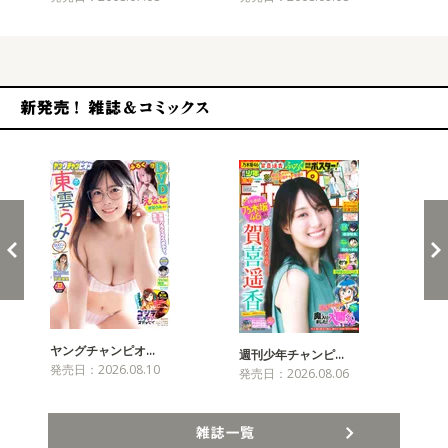
新発売！雑誌&コミックス
ヤングチャンピオ…
チャ
週刊少年チャンピ…
発売日：2026.08.10
発売
発売日：2026.08.06