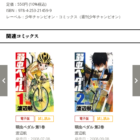
定価：550円 (10%税込)
ISBN：978-4-253-21459-9
レーベル：少年チャンピオン・コミックス（週刊少年チャンピオン）
関連コミックス
戻る
進む
電子版
試し読み
電子版
試し読み
弱虫ペダル 第1巻
弱虫ペダル 第2巻
弱
渡辺航
渡辺航
渡
発売日：2008.07.08
発売日：2008.09.08
発売