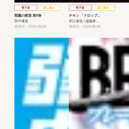
電子版
試し読み
電子版
試し読み
閻魔の教室 第6巻
チキン 「ドロップ…
田中優吏
井口達也 / 歳脇将…
発売日：2026.08.06
発売日：2026.08.06