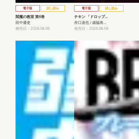
電子版
試し読み
電子版
試し読み
閻魔の教室 第6巻
チキン 「ドロップ…
田中優吏
井口達也 / 歳脇将…
発売日：2026.08.06
発売日：2026.08.06