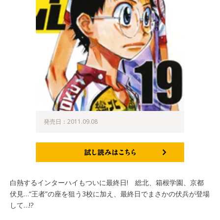
発売日：2011.09.08
試し読みはこちら
白熱するインターハイもついに最終日! 総北、箱根学園、京都
伏見…“王者”の座を狙う3校に加え、最終日でまさかの伏兵が登場
して…!?