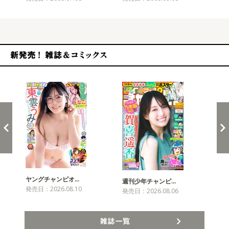
新発売！雑誌&コミックス
ヤングチャンピオ…
チャ
週刊少年チャンピ…
発売日：2026.08.10
発売
発売日：2026.08.06