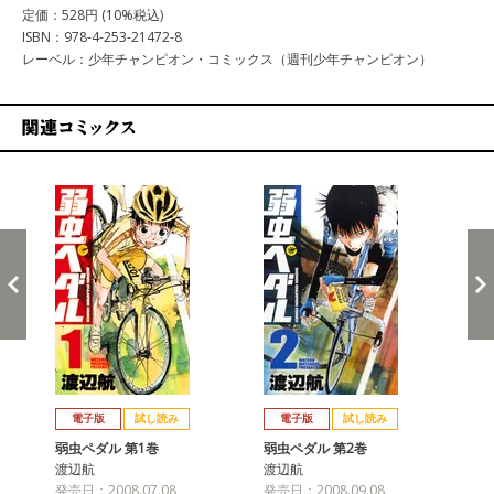
定価：528円 (10%税込)
ISBN：978-4-253-21472-8
レーベル：少年チャンピオン・コミックス（週刊少年チャンピオン）
関連コミックス
戻る
進む
電子版
試し読み
電子版
試し読み
弱虫ペダル 第1巻
弱虫ペダル 第2巻
弱
渡辺航
渡辺航
渡
発売日：2008.07.08
発売日：2008.09.08
発売