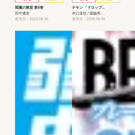
閻魔の教室 第6巻
チキン 「ドロップ…
田中優吏
井口達也 / 歳脇将…
発売日：2026.08.06
発売日：2026.08.06