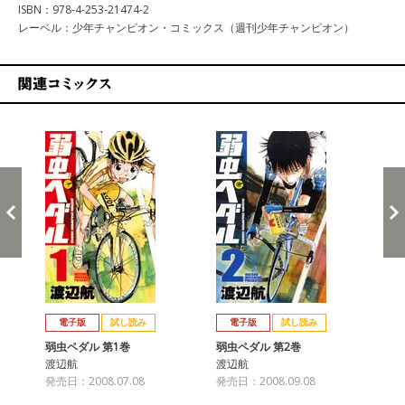
ISBN：978-4-253-21474-2
レーベル：少年チャンピオン・コミックス（週刊少年チャンピオン）
関連コミックス
戻る
進む
電子版
試し読み
電子版
試し読み
弱虫ペダル 第1巻
弱虫ペダル 第2巻
弱
渡辺航
渡辺航
渡
発売日：2008.07.08
発売日：2008.09.08
発売