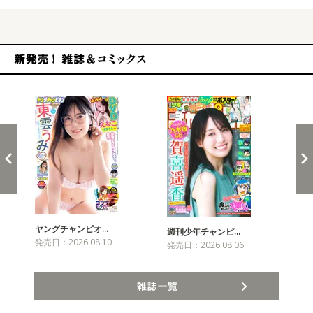
新発売！雑誌&コミックス
ヤングチャンピオ…
チャ
週刊少年チャンピ…
発売日：2026.08.10
発売
発売日：2026.08.06
雑誌一覧