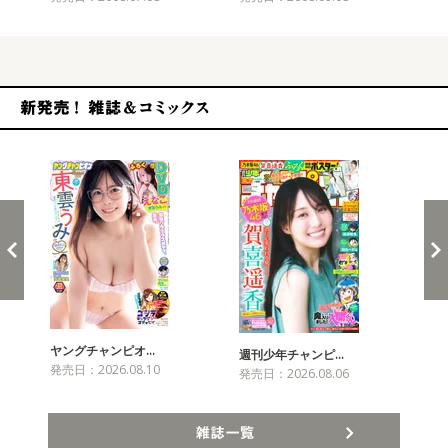
新発売！雑誌&コミックス
ヤングチャンピオ…
チャ
週刊少年チャンピ…
発売日：2026.08.10
発売
発売日：2026.08.06