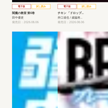
電子版
試し読み
電子版
試し読み
閻魔の教室 第6巻
チキン 「ドロップ…
田中優吏
井口達也 / 歳脇将…
発売日：2026.08.06
発売日：2026.08.06