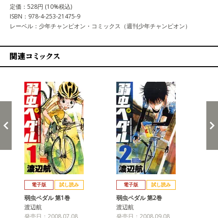
定価：528円 (10%税込)
ISBN：978-4-253-21475-9
レーベル：少年チャンピオン・コミックス（週刊少年チャンピオン）
関連コミックス
戻る
進む
電子版
試し読み
電子版
試し読み
弱虫ペダル 第1巻
弱虫ペダル 第2巻
弱
渡辺航
渡辺航
渡
発売日：2008.07.08
発売日：2008.09.08
発売