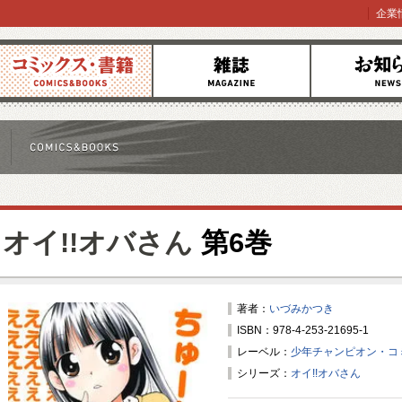
企業
コミックス
雑誌
お知らせ
オイ!!オバさん
第6巻
著者：
いづみかつき
ISBN：978-4-253-21695-1
レーベル：
少年チャンピオン・コ
シリーズ：
オイ!!オバさん