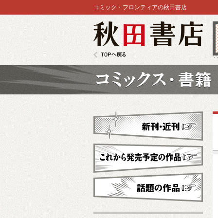
コミック・フロンティアの秋田書店
秋田書店
TOPへ戻る
コミックス
新刊・近刊
これから発売予定
話題の作品