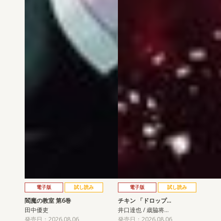
電子版
試し読み
電子版
試し読み
閻魔の教室 第6巻
チキン 「ドロップ…
田中優吏
井口達也 / 歳脇将…
発売日：2026.08.06
発売日：2026.08.06