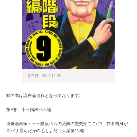
発売日：2016.12.08
紙の本は現在品切れとなっております。
第9巻 十三階段ベム編
怪奇漫画家・十三階段ベムの受難の歴史がここに!! 作者自身が
ズバリ選んだ身の毛もよだつ大爆笑15編!!