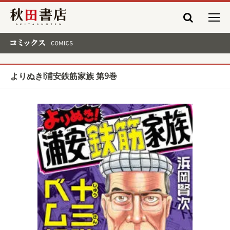
秋田書店
コミックス COMICS
よりぬき!浦安鉄筋家族 第9巻