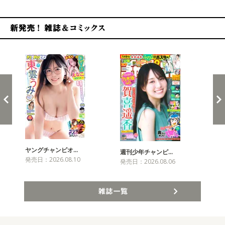
新発売！雑誌&コミックス
ヤングチャンピオ…
チャ
週刊少年チャンピ…
発売日：2026.08.10
発売
発売日：2026.08.06
雑誌一覧