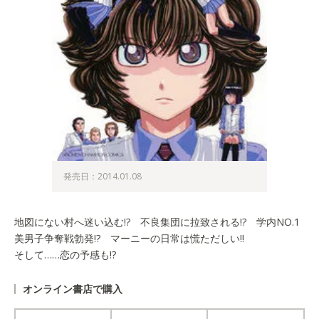
発売日：2014.01.08
地図にない村へ迷い込む!? 不良集団に拉致される!? 学内NO.1
美男子争奪戦勃発!? マーニーの日常は慌ただしい!!
そして……恋の予感も!?
オンライン書店で購入