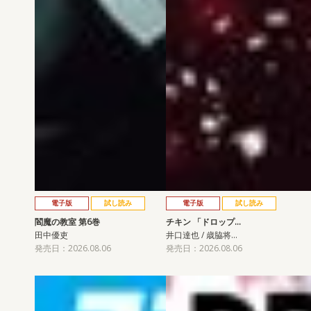
電子版
試し読み
電子版
試し読み
閻魔の教室 第6巻
チキン 「ドロップ…
田中優吏
井口達也 / 歳脇将…
発売日：2026.08.06
発売日：2026.08.06