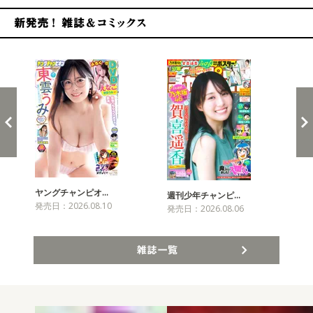
新発売！雑誌&コミックス
ヤングチャンピオ…
チャ
週刊少年チャンピ…
発売日：2026.08.10
発売
発売日：2026.08.06
雑誌一覧