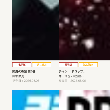
電子版
試し読み
電子版
試し読み
閻魔の教室 第6巻
チキン 「ドロップ…
田中優吏
井口達也 / 歳脇将…
発売日：2026.08.06
発売日：2026.08.06