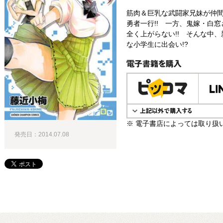
筋肉＆巨乳な武闘家兄妹が仲
勇者一行!! 一方、鬼嫁・白
全く上がらない!! そんな中
な小学生に出会い!?
電子書籍で購入
※ 電子書店によっては取り扱
発売日：2014.07.08