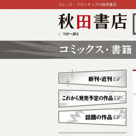
コミック・フロンティアの秋田書店
秋田書店
TOPへ戻る
コミックス
新刊・近刊
これから発売予定
話題の作品