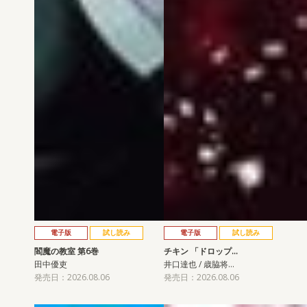
電子版
試し読み
電子版
試し読み
閻魔の教室 第6巻
チキン 「ドロップ…
田中優吏
井口達也 / 歳脇将…
発売日：2026.08.06
発売日：2026.08.06