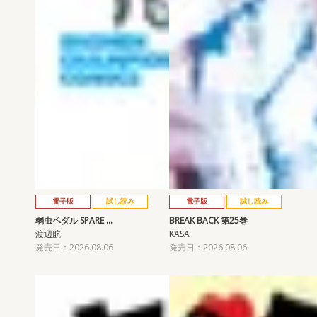
電子版
試し読み
電子版
試し読み
弱虫ペダル SPARE …
BREAK BACK 第25巻
渡辺航
KASA
発売日：2026.08.06
発売日：2026.08.06