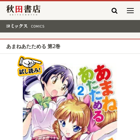
秋田書店
コミックス COMICS
あまねあたためる 第2巻