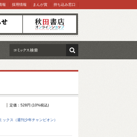
情報
採用情報
まんが賞
持ち込み窓口
オンラインショップ
検索
定価：528円 (10%税込)
ミックス（週刊少年チャンピオン）