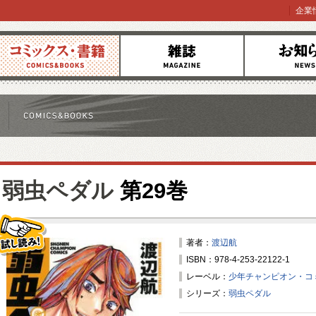
企業
コミックス
雑誌
お知らせ
弱虫ペダル
第29巻
著者：
渡辺航
ISBN：978-4-253-22122-1
試し読み！
レーベル：
少年チャンピオン・コ
シリーズ：
弱虫ペダル