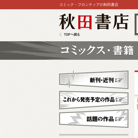
コミック・フロンティアの秋田書店
秋田書店
TOPへ戻る
コミックス
新刊・近刊
これから発売予定
話題の作品