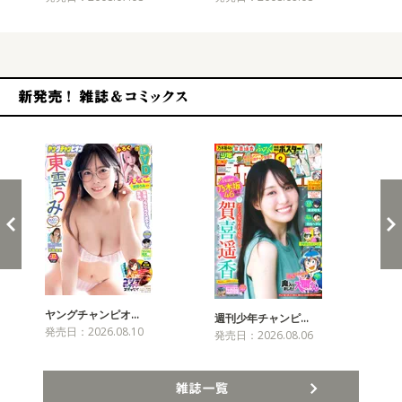
新発売！雑誌&コミックス
ヤングチャンピオ…
チャ
週刊少年チャンピ…
発売日：2026.08.10
発売
発売日：2026.08.06