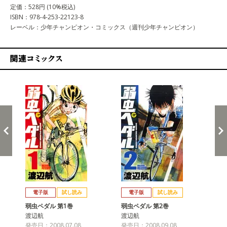
定価：528円 (10%税込)
ISBN：978-4-253-22123-8
レーベル：少年チャンピオン・コミックス（週刊少年チャンピオン）
関連コミックス
戻る
進む
電子版
試し読み
電子版
試し読み
弱虫ペダル 第1巻
弱虫ペダル 第2巻
弱
渡辺航
渡辺航
渡
発売日：2008.07.08
発売日：2008.09.08
発売