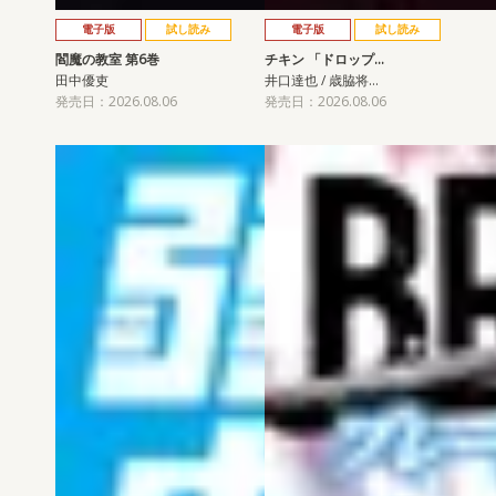
電子版
試し読み
電子版
試し読み
閻魔の教室 第6巻
チキン 「ドロップ…
田中優吏
井口達也 / 歳脇将…
発売日：2026.08.06
発売日：2026.08.06