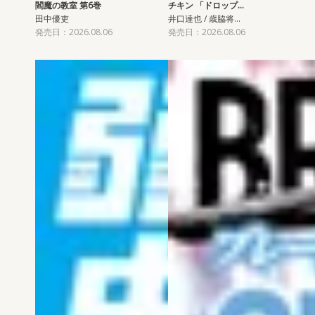
閻魔の教室 第6巻
チキン 「ドロップ…
田中優吏
井口達也 / 歳脇将…
発売日：2026.08.06
発売日：2026.08.06