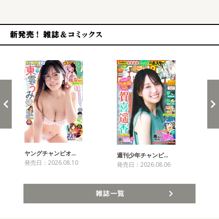
新発売！雑誌&コミックス
ヤングチャンピオ…
チャ
週刊少年チャンピ…
発売日：2026.08.10
発売
発売日：2026.08.06
雑誌一覧