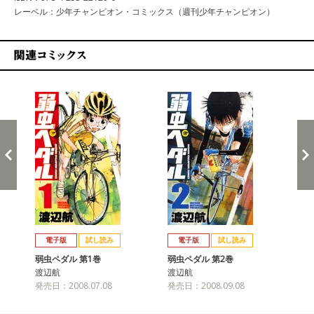
レーベル：少年チャンピオン・コミックス（週刊少年チャンピオン）
関連コミックス
戻る
進む
電子版
試し読み
電子版
試し読み
弱虫ペダル 第1巻
弱虫ペダル 第2巻
弱
渡辺航
渡辺航
渡
発売日：2008.07.08
発売日：2008.09.08
発売