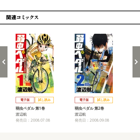
関連コミックス
戻る
進む
電子版
試し読み
電子版
試し読み
弱虫ペダル 第1巻
弱虫ペダル 第2巻
弱
渡辺航
渡辺航
渡
発売日：2008.07.08
発売日：2008.09.08
発売