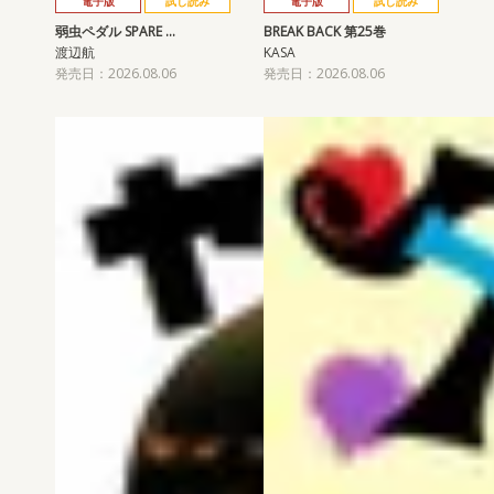
電子版
試し読み
電子版
試し読み
弱虫ペダル SPARE …
BREAK BACK 第25巻
渡辺航
KASA
発売日：2026.08.06
発売日：2026.08.06