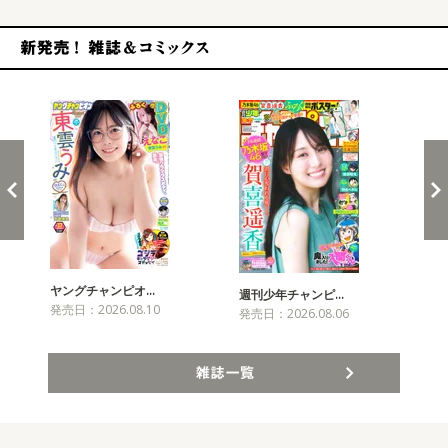
新発売！雑誌&コミックス
ヤングチャンピオ…
チャ
週刊少年チャンピ…
発売日：2026.08.10
発売
発売日：2026.08.06
雑誌一覧