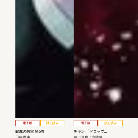
電子版
試し読み
電子版
試し読み
閻魔の教室 第6巻
チキン 「ドロップ…
田中優吏
井口達也 / 歳脇将…